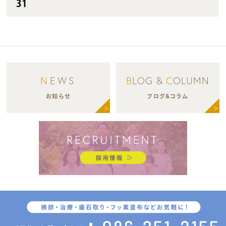
31
N
EWS
B
LOG &
C
OLUMN
お知らせ
ブログ&コラム