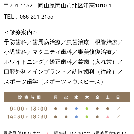
〒701-1152 岡山県岡山市北区津高1010-1
TEL：086-251-2155
＜診療案内＞
予防歯科／
歯周病治療／
虫歯治療・根管治療／
小児歯科／
マタニティ歯科／
審美修復治療／
ホワイトニング／
矯正歯科／
義歯（入れ歯）／
口腔外科／
インプラント／
訪問歯科（往診）／
スポーツ歯学（スポーツマウスピース）
最終受付18:10まで
▲
土曜午後は17:00まで（最終受付16:30）