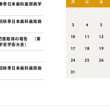
月
火
水
回春季日本歯科歯周病学
8回秋季日本歯科歯周病
3
4
5
10
11
12
門医取得の報告 （第
学会学術大会）
17
18
19
24
25
26
7回秋季日本歯科歯周病
31