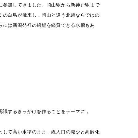
に参加してきました。岡山駅から新神戸駅まで
くの白鳥が飛来し，岡山と違う北越ならではの
らには新潟発祥の錦鯉を鑑賞できる水槽もあ
認識するきっかけを作ることをテーマに，
として高い水準のまま，総人口の減少と高齢化