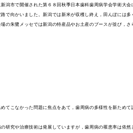
に新潟市で開催された第６８回秋季日本歯科歯周病学会学術大会
空路で向かいました。新潟では新米が収穫し終え，田んぼには多
会場の朱鷺メッセでは新潟の特産品やお土産のブースが並び，さ
集めてこなかった問題に焦点をあて，歯周病の多様性を新ためて
病の研究や治療技術は発展していますが，歯周病の罹患率は依然