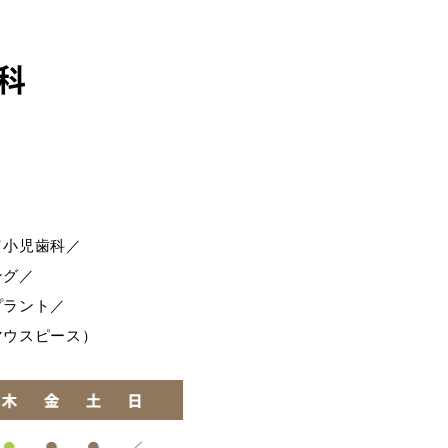
科
／
小児歯科／
ング／
プラント／
マウスピース）