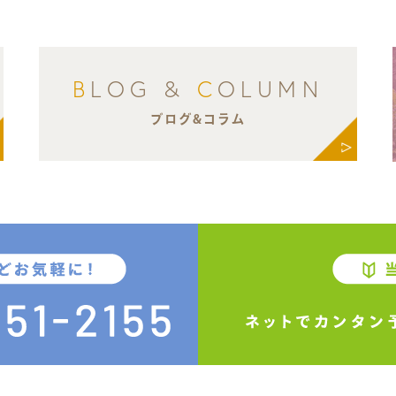
B
LOG &
C
OLUMN
ブログ&コラム